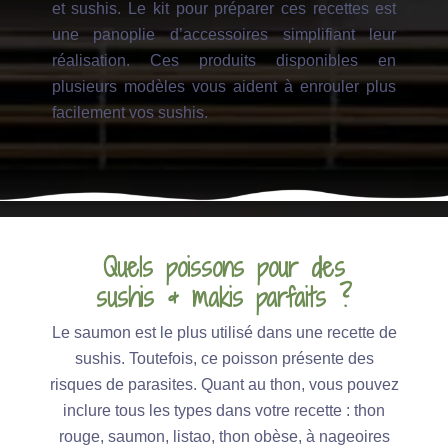
et sushis. Le kit pour préparer ces recettes est
une panoplie d’accessoires simplifiant leur
réalisation. Ces produits disponibles en
plusieurs modèles vous aident à enrouler plus
facilement vos sushis.
Quels poissons pour des
sushis & makis parfaits ?
Le saumon est le plus utilisé dans une recette de
sushis. Toutefois, ce poisson présente des
risques de parasites. Quant au thon, vous pouvez
inclure tous les types dans votre recette : thon
rouge, saumon, listao, thon obèse, à nageoires