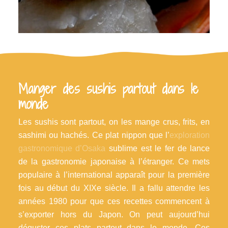
Les sushis aux crevettes sont idéals pour vos soirées sushis.
Manger des sushis partout dans le
monde
Les sushis sont partout, on les mange crus, frits, en
sashimi ou hachés. Ce plat nippon que l’
exploration
gastronomique d’Osaka
sublime est le fer de lance
de la gastronomie japonaise à l’étranger. Ce mets
populaire à l’international apparaît pour la première
fois au début du XIXe siècle. Il a fallu attendre les
années 1980 pour que ces recettes commencent à
s’exporter hors du Japon. On peut aujourd’hui
déguster ces plats partout dans le monde. Ces